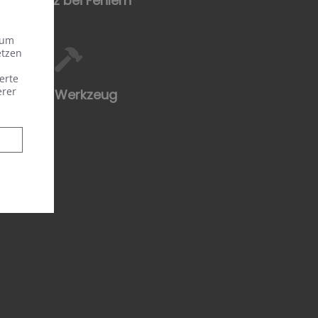
Toleranz bei Fehlern
 um
etzen
erte
erer
Profi-Werkzeug