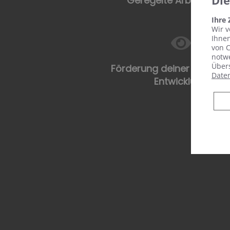
Di
Geregelte Arbeitszeite
Ihre
Wir v
Ihnen
von C
notwe
Übers
Förderung deiner persönl
Date
Entwicklung