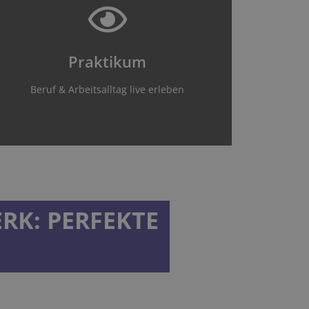
Jetzt anfragen
direkt kennen!
hinein & lerne dein zukünftiges Team
Praktikum
Schnuppere in deinen Wunschberuf
Beruf & Arbeitsalltag live erleben
Persönlicher Einblick
RK: PERFEKTE