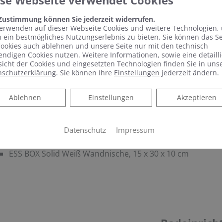
ese Webseite verwendet Cookies
COSMO NEWA Design-Badheizkörper, farbig, 173 x 51,4 
 Zustimmung können Sie jederzeit widerrufen.
erwenden auf dieser Webseite Cookies und weitere Technologien,
 ein bestmögliches Nutzungserlebnis zu bieten. Sie können das S
ookies auch ablehnen und unsere Seite nur mit den technisch
ndigen Cookies nutzen. Weitere Informationen, sowie eine detailli
icht der Cookies und eingesetzten Technologien finden Sie in uns
CCESSOIRES
nschutzerklärung
. Sie können Ihre
Einstellungen
jederzeit ändern.
VIGOUR vogue Bürstengarnitur mit Glaseinsatz, Bürsten
Ablehnen
Ablehnen
Einstellungen
Akzeptieren
VIGOUR vogue Handtuchhaken und Handtuchhalter, 45 cm, 
VIGOUR vogue Papierhalter ohne Deckel, verchromt und
VIGOUR vogue Flüssigseifenspender mit Glas, verchromt 
Datenschutz
Impressum
verchromt
ESS BOX Solid Weiß Wandnische, 15 x 30 x 10 cm