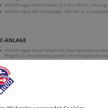
VIGOUR vogue Unterschrank, 25 x 49 x 100 cm, 1 Auszug
VIGOUR vogue LED-Lichtspiegel, 100 x 80 cm, 4-seitig bel
C-ANLAGE
VIGOUR vogue Wand-Tiefspül-WC ohne Spülrand, verdeckt
PflegePLUS -Beschichtung und WC-Sitz mit Edelstahl-Sch
Absenkautomatik, abnehmbar, weiß sowie Schallschutzs
Geberit Duofix Wand-WC-Montageelement, 112 cm
Geberit Sigma 70 Abdeckplatte für 2-Mengen-Spülung, G
ADHEIZKÖRPER