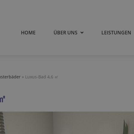
HOME
ÜBER UNS
LEISTUNGEN
usterbäder
»
Luxus-Bad 4,6 ㎡
 ㎡