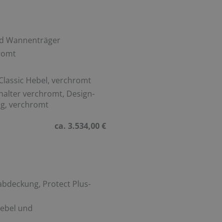
nd Wannenträger
romt
lassic Hebel, verchromt
alter verchromt, Design-
ig, verchromt
ca. 3.534,00 €
bdeckung, Protect Plus-
ebel und