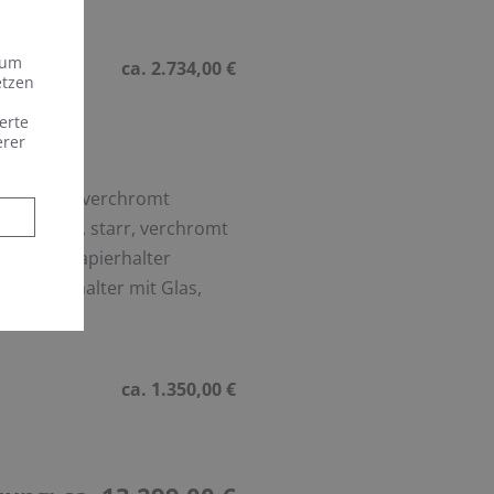
cm
 um
ca. 2.734,00 €
etzen
erte
erer
kopf weiß, verchromt
1-teilig, starr, verchromt
 Reservepapierhalter
und Glashalter mit Glas,
ca. 1.350,00 €